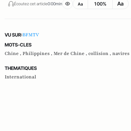
Aa
100%
Écoutez cet article
0:00min
Aa
BFMTV
VU SUR:
MOTS-CLES
Chine ,
Philippines ,
Mer de Chine ,
collision ,
navires 
THEMATIQUES
International