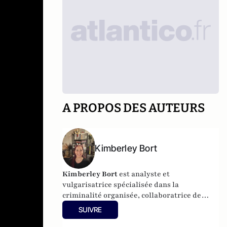
A PROPOS DES AUTEURS
Kimberley Bort
Kimberley Bort
est analyste et
vulgarisatrice spécialisée dans la
criminalité organisée, collaboratrice de
CrimOrg.com et à la tête de
Mobstars
SUIVRE
Stories
, un projet de contenus sur les