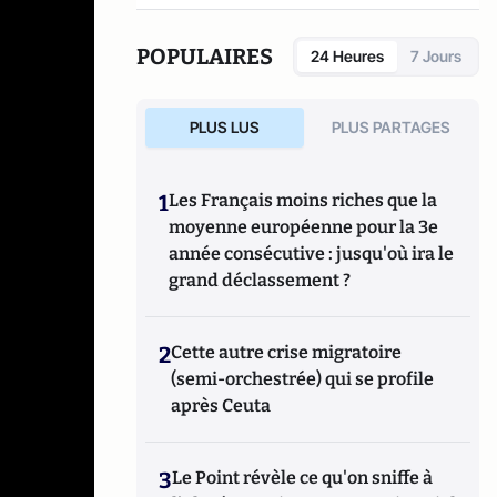
réseaux sociaux qui explore les dynamiques
du crime organisé et ses représentations.
POPULAIRES
24 Heures
7 Jours
PLUS LUS
PLUS PARTAGES
1
Les Français moins riches que la
moyenne européenne pour la 3e
année consécutive : jusqu'où ira le
grand déclassement ?
2
Cette autre crise migratoire
(semi-orchestrée) qui se profile
après Ceuta
3
Le Point révèle ce qu'on sniffe à