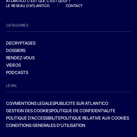
ATLANTICO C'EST QUI, C'EST QUOI ?
/
LE RESEAU D'ATLANTICO
/
CONTACT
CATEGORIES
DECRYPTAGES
DOSSIERS
RENDEZ-VOUS
VIDEOS
PODCASTS
LEGAL
CGV
MENTIONS LEGALES
PUBLICITE SUR ATLANTICO
GESTION DES COOKIES
POLITIQUE DE CONFIDENTIALITE
POLITIQUE D’ACCESSIBILITE
POLITIQUE RELATIVE AUX COOKIES
CONDITIONS GENERALES D’UTILISATION