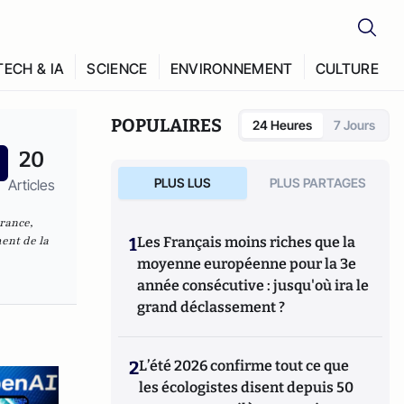
TECH & IA
SCIENCE
ENVIRONNEMENT
CULTURE
POPULAIRES
24 Heures
7 Jours
20
PLUS LUS
PLUS PARTAGES
Articles
France,
ent de la
1
Les Français moins riches que la
moyenne européenne pour la 3e
année consécutive : jusqu'où ira le
grand déclassement ?
2
L’été 2026 confirme tout ce que
les écologistes disent depuis 50