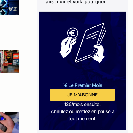
ans : non, et voilà pourquoi
1€ Le Premier Mois
JE M'ABONNE
12€/mois ensuite.
Annulez ou mettez en pause à
tout moment.