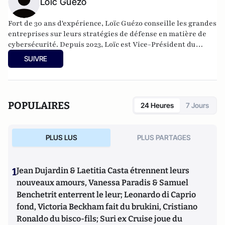
Loïc Guézo
Fort de 30 ans d'expérience, Loïc Guézo conseille les grandes
entreprises sur leurs stratégies de défense en matière de
cybersécurité. Depuis 2023, Loïc est Vice-Président du
CLUSIF (association de référence de la sécurité du
SUIVRE
numérique en France, forte de 1200 membres) et par
ailleurs Lieutenant-Colonel (RCDS) de la Gendarmerie
Nationale, rattaché au commandement de la gendarmerie
dans le cyberespace (COMCYBERGEND).
POPULAIRES
24 Heures
7 Jours
PLUS LUS
PLUS PARTAGES
1
Jean Dujardin & Laetitia Casta étrennent leurs
nouveaux amours, Vanessa Paradis & Samuel
Benchetrit enterrent le leur; Leonardo di Caprio
fond, Victoria Beckham fait du brukini, Cristiano
Ronaldo du bisco-fils; Suri ex Cruise joue du