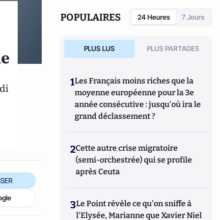
d’influence, affrontement économique
».
POPULAIRES
24 Heures
7 Jours
PLUS LUS
PLUS PARTAGES
ne
1
Les Français moins riches que la
di
moyenne européenne pour la 3e
année consécutive : jusqu'où ira le
grand déclassement ?
2
Cette autre crise migratoire
(semi-orchestrée) qui se profile
après Ceuta
SER
ogle
3
Le Point révèle ce qu'on sniffe à
l'Elysée, Marianne que Xavier Niel