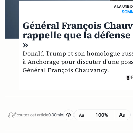
A LA UNE
›
D
SOMM
Général François Chauv
rappelle que la défense
»
Donald Trump et son homologue russe
à Anchorage pour discuter d’une possi
Général François Chauvancy.
Aa
100%
Écoutez cet article
0:00min
Aa