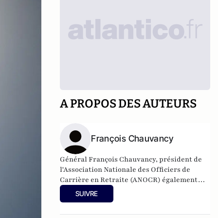
A PROPOS DES AUTEURS
François Chauvancy
Général François Chauvancy, président de
l'Association Nationale des Officiers de
Carrière en Retraite (ANOCR) également
consultant en géopolitique. Il est aussi
SUIVRE
l'auteur de «
Blocus du Qatar : l’offensive
manquée. Guerre de l’information, jeux