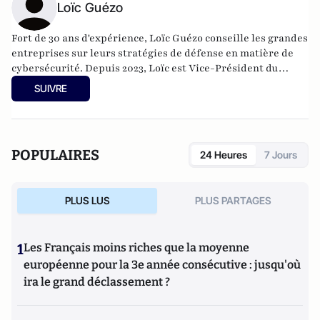
Loïc Guézo
Fort de 30 ans d'expérience, Loïc Guézo conseille les grandes
entreprises sur leurs stratégies de défense en matière de
cybersécurité. Depuis 2023, Loïc est Vice-Président du
CLUSIF (association de référence de la sécurité du
SUIVRE
numérique en France, forte de 1200 membres) et par
ailleurs Lieutenant-Colonel (RCDS) de la Gendarmerie
Nationale, rattaché au commandement de la gendarmerie
dans le cyberespace (COMCYBERGEND).
POPULAIRES
24 Heures
7 Jours
PLUS LUS
PLUS PARTAGES
1
Les Français moins riches que la moyenne
européenne pour la 3e année consécutive : jusqu'où
ira le grand déclassement ?