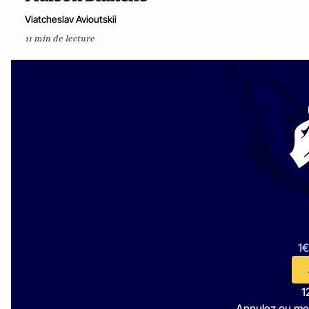
Viatcheslav Avioutskii
11 min de lecture
1€
1
Annulez ou me