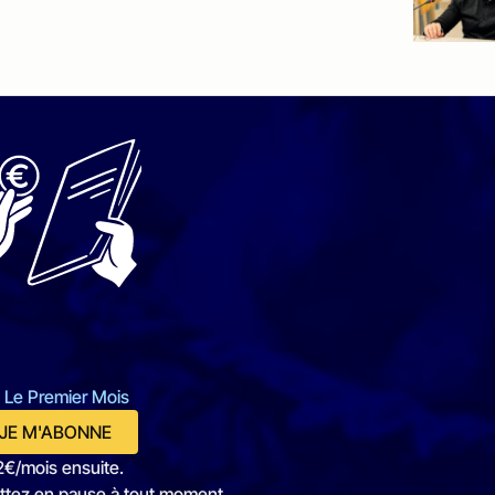
 Le Premier Mois
JE M'ABONNE
2€/mois ensuite.
ttez en pause à tout moment.