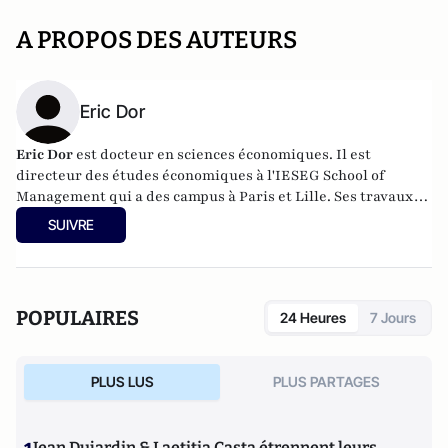
A PROPOS DES AUTEURS
Eric Dor
Eric Dor
est docteur en sciences économiques. Il est
directeur des études économiques à l'IESEG School of
Management qui a des campus à Paris et Lille. Ses travaux
portent sur la macroéconomie monétaire et financière,
SUIVRE
ainsi que sur l'analyse conjoncturelle et l'économie
internationale
POPULAIRES
24 Heures
7 Jours
PLUS LUS
PLUS PARTAGES
Jean Dujardin & Laetitia Casta étrennent leurs