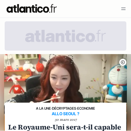
A LA UNE
›
DÉCRYPTAGES
›
ECONOMIE
ALLO SEOUL ?
30 mars 2017
Le Royaume-Uni sera-t-il capable