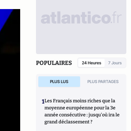
POPULAIRES
24 Heures
7 Jours
PLUS LUS
PLUS PARTAGES
1
Les Français moins riches que la
moyenne européenne pour la 3e
année consécutive : jusqu'où ira le
grand déclassement ?