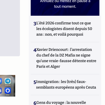
Annulez ou mettez en pause à
tout moment.
3
L’été 2026 confirme tout ce que
les écologistes disent depuis 50
ans : non, et voilà pourquoi
4
Xavier Driencourt : l’arrestation
du chef de la DZ Mafia ne signe
qu’une vraie-fausse détente entre
Paris et Alger
5
Immigration : les (très) faux-
semblants européens après Ceuta
6
Gens du voyage : la nouvelle