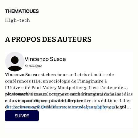
THEMATIQUES
High-tech
A PROPOS DES AUTEURS
Vincenzo Susca
Sociologue
Vincenzo Susca
est chercheur au Leiris et maître de
conférences HDR en sociologie de l’imaginaire à
l’Université Paul-Valéry Montpellier 3. Il est l’auteur de
plusieurs livres sur le rapport entre l’imaginaire, les médias
Extases, totems et enchantements dans la
Technomagie.
et la vie quotidienne, dont le dernier
culture numérique, qui vient de paraitre aux éditions Liber
est
(
https://www.editionsliber.
Technomagie
(Milan 2022, Montréal 2024, Porto Alegre
com/catalogue.php?p=975
), Milan
2024)
2022, Montréal 2024, Porto Alegre 2024
.
.
SUIVRE