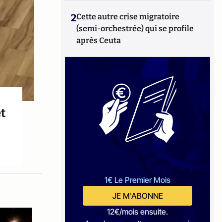
2
Cette autre crise migratoire
(semi-orchestrée) qui se profile
après Ceuta
t
1€ Le Premier Mois
JE M'ABONNE
12€/mois ensuite.