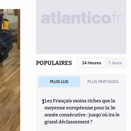
POPULAIRES
24 Heures
7 Jours
PLUS LUS
PLUS PARTAGES
1
Les Français moins riches que la
moyenne européenne pour la 3e
année consécutive : jusqu'où ira le
grand déclassement ?