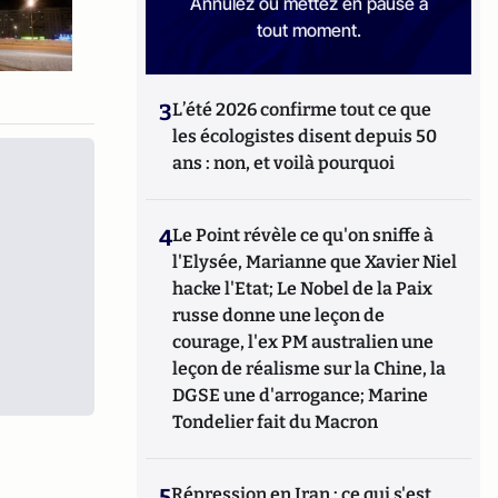
Annulez ou mettez en pause à
tout moment.
3
L’été 2026 confirme tout ce que
les écologistes disent depuis 50
ans : non, et voilà pourquoi
4
Le Point révèle ce qu'on sniffe à
l'Elysée, Marianne que Xavier Niel
hacke l'Etat; Le Nobel de la Paix
russe donne une leçon de
courage, l'ex PM australien une
leçon de réalisme sur la Chine, la
DGSE une d'arrogance; Marine
Tondelier fait du Macron
5
Répression en Iran : ce qui s'est