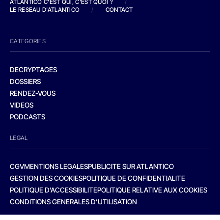
ATLANTICO C'EST QUI, C'EST QUOI ?
/
LE RESEAU D'ATLANTICO
/
CONTACT
CATEGORIES
DECRYPTAGES
DOSSIERS
RENDEZ-VOUS
VIDEOS
PODCASTS
LEGAL
CGV
MENTIONS LEGALES
PUBLICITE SUR ATLANTICO
GESTION DES COOKIES
POLITIQUE DE CONFIDENTIALITE
POLITIQUE D’ACCESSIBILITE
POLITIQUE RELATIVE AUX COOKIES
CONDITIONS GENERALES D’UTILISATION