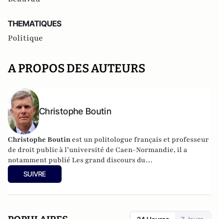
THEMATIQUES
Politique
A PROPOS DES AUTEURS
Christophe Boutin
Christophe Boutin
est un politologue français et professeur
de droit public à l’université de Caen-Normandie, il a
notamment publié
Les grand discours du
XXe siècle
(Flammarion 2009) et co-dirigé
Le dictionnaire
SUIVRE
du conservatisme
(Cerf 2017), le
Le dictionnaire des
populismes
(Cerf 2019) et
Le dictionnaire du progressisme
(Seuil 2022). Christophe Boutin est membre de la Fondation
du Pont-Neuf.