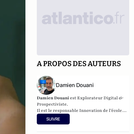
A PROPOS DES AUTEURS
Damien Douani
Damien Douani
est Explorateur Digital &
Prospectiviste.
Il est le responsable Innovation de l’école
Narratiiv, en charge du Creative Lab, et
SUIVRE
enseignant en IA.
Il est aussi spécialiste des médias sociaux et