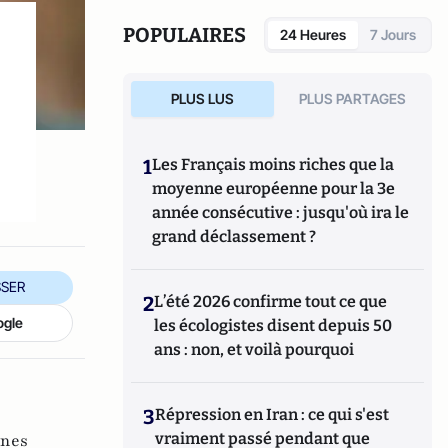
des usages émergents chez LAB36.
Chroniqueur et éditorialiste sur BFM
POPULAIRES
24 Heures
7 Jours
Business, il est le co-producteur du podcast
Les Eclaireurs du Numérique.
PLUS LUS
PLUS PARTAGES
1
Les Français moins riches que la
moyenne européenne pour la 3e
année consécutive : jusqu'où ira le
grand déclassement ?
SER
2
L’été 2026 confirme tout ce que
ogle
les écologistes disent depuis 50
ans : non, et voilà pourquoi
3
Répression en Iran : ce qui s'est
vraiment passé pendant que
unes