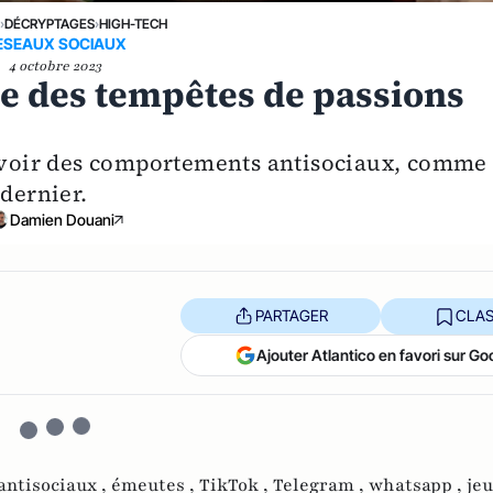
›
DÉCRYPTAGES
›
HIGH-TECH
ESEAUX SOCIAUX
4 octobre 2023
 des tempêtes de passions
 avoir des comportements antisociaux, comme
 dernier.
Damien Douani
PARTAGER
CLAS
Ajouter Atlantico en favori sur Go
ntisociaux ,
émeutes ,
TikTok ,
Telegram ,
whatsapp ,
je