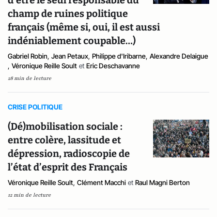
d’être le seul responsable du
champ de ruines politique
français (même si, oui, il est aussi
indéniablement coupable…)
Gabriel Robin
,
Jean Petaux
,
Philippe d'Iribarne
,
Alexandre Delaigue
,
Véronique Reille Soult
et
Eric Deschavanne
28 min de lecture
CRISE POLITIQUE
(Dé)mobilisation sociale :
entre colère, lassitude et
dépression, radioscopie de
l’état d’esprit des Français
Véronique Reille Soult
,
Clément Macchi
et
Raul Magni Berton
12 min de lecture