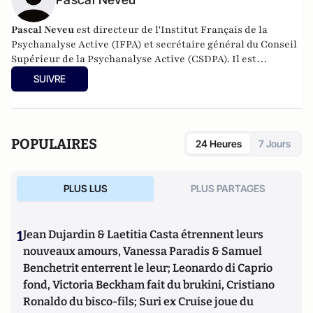
Pascal Neveu
est directeur de l'Institut Français de la
Psychanalyse Active (IFPA) et secrétaire général du
Conseil
Supérieur de la Psychanalyse Active
(CSDPA). Il est
responsable national de la cellule de soutien psychologique
SUIVRE
au sein de l’
Œuvre des Pupilles Orphelins des Sapeurs-
Pompiers de France
(ODP).
POPULAIRES
24 Heures
7 Jours
PLUS LUS
PLUS PARTAGES
1
Jean Dujardin & Laetitia Casta étrennent leurs
nouveaux amours, Vanessa Paradis & Samuel
Benchetrit enterrent le leur; Leonardo di Caprio
fond, Victoria Beckham fait du brukini, Cristiano
Ronaldo du bisco-fils; Suri ex Cruise joue du