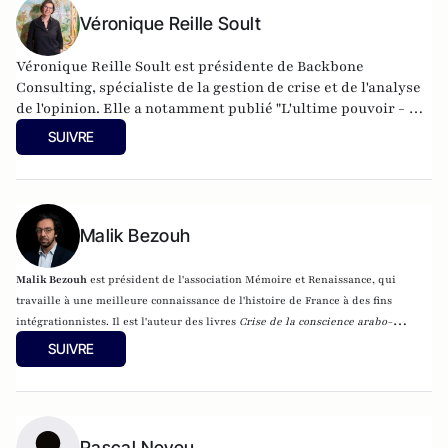
Véronique Reille Soult
Véronique Reille Soult est présidente de Backbone
Consulting, spécialiste de la gestion de crise et de l'analyse
de l'opinion. Elle a notamment publié "L'ultime pouvoir - La
vérité sur l'impact des réseaux sociaux" (2023) aux éditions
SUIVRE
du Cerf.
Malik Bezouh
Malik Bezouh
est président de l'association Mémoire et Renaissance, qui
travaille à une meilleure connaissance de l'histoire de France à des fins
intégrationnistes. Il est l'auteur des livres
Crise de la conscience arabo-
musulmane
, pour la Fondation pour l'innovation politique (Fondapol),
SUIVRE
France-Islam le choc des préjugés
(éditions Plon) et
Je vais dire à tout le
monde que tu es juif
(Jourdan éditions, 2021).
Physicien de formation, Malik
Bezouh est un spécialiste de la question de l'islam de France, de ses
représentations sociales dans la société française et des processus historiques
Pascal Neveu
à l’origine de l’émergence de l’islamisme.