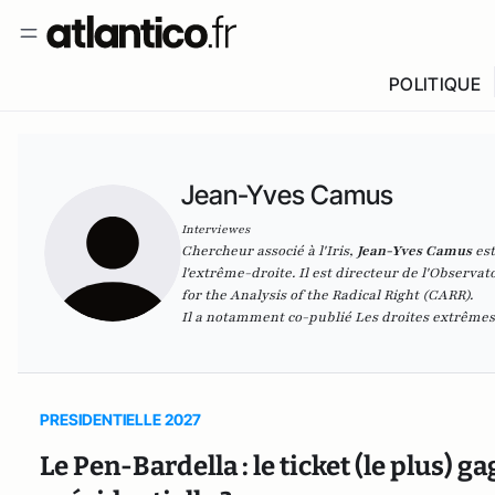
POLITIQUE
Jean-Yves Camus
Interviewes
Chercheur associé à l'Iris,
Jean-Yves Camus
es
l'extrême-droite. Il est directeur de
l'Observato
for the Analysis of the Radical Right (CARR).
Il a notamment co-publié
Les droites extrême
PRESIDENTIELLE 2027
Le Pen-Bardella : le ticket (le plus) 