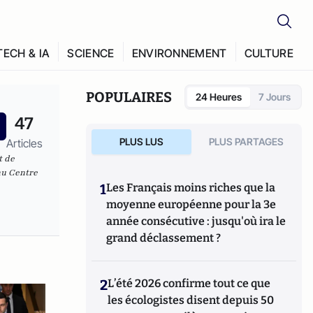
TECH & IA
SCIENCE
ENVIRONNEMENT
CULTURE
POPULAIRES
24 Heures
7 Jours
47
PLUS LUS
PLUS PARTAGES
Articles
t de
au Centre
1
Les Français moins riches que la
moyenne européenne pour la 3e
année consécutive : jusqu'où ira le
grand déclassement ?
2
L’été 2026 confirme tout ce que
les écologistes disent depuis 50