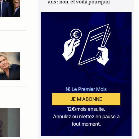
ans : non, et voilà pourquoi
1€ Le Premier Mois
JE M'ABONNE
12€/mois ensuite.
Annulez ou mettez en pause à
tout moment.