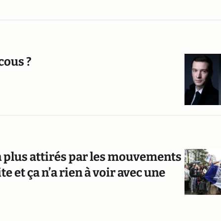
cous ?
n plus attirés par les mouvements
e et ça n’a rien à voir avec une