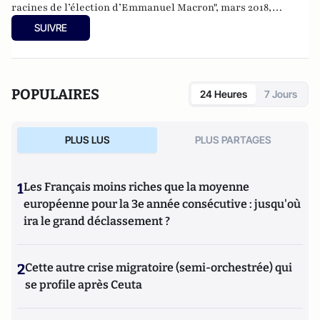
racines de l’élection d’Emmanuel Macron", mars 2018,
éditions Cent Mille Milliards / Descartes & Cie.
SUIVRE
POPULAIRES
24 Heures
7 Jours
PLUS LUS
PLUS PARTAGES
1
Les Français moins riches que la moyenne
européenne pour la 3e année consécutive : jusqu'où
ira le grand déclassement ?
2
Cette autre crise migratoire (semi-orchestrée) qui
se profile après Ceuta