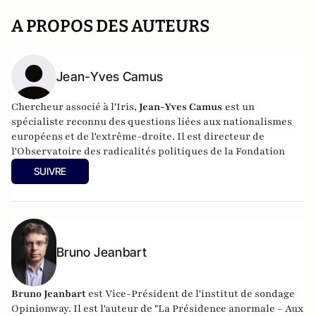
A PROPOS DES AUTEURS
Jean-Yves Camus
Chercheur associé à l'Iris,
Jean-Yves Camus
est un
spécialiste reconnu des questions liées aux nationalismes
européens et de l'extrême-droite. Il est directeur de
l'Observatoire des radicalités politiques de la Fondation
Jean-Jaurès
et senior fellow au Centre for the Analysis of
SUIVRE
the Radical Right (CARR)
Il a notamment co-publié
Les droites extrêmes en Europe
(2015, éditions du Seuil).
Bruno Jeanbart
Bruno Jeanbart
est Vice-Président de l'institut de sondage
Opinionway. Il est l'auteur de "La Présidence anormale – Aux