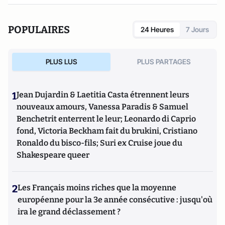
Il a notamment co-publié
Les droites extrêmes en Europe
(2015, éditions du Seuil).
POPULAIRES
24 Heures
7 Jours
PLUS LUS
PLUS PARTAGES
1
Jean Dujardin & Laetitia Casta étrennent leurs
nouveaux amours, Vanessa Paradis & Samuel
Benchetrit enterrent le leur; Leonardo di Caprio
fond, Victoria Beckham fait du brukini, Cristiano
Ronaldo du bisco-fils; Suri ex Cruise joue du
Shakespeare queer
2
Les Français moins riches que la moyenne
européenne pour la 3e année consécutive : jusqu'où
ira le grand déclassement ?