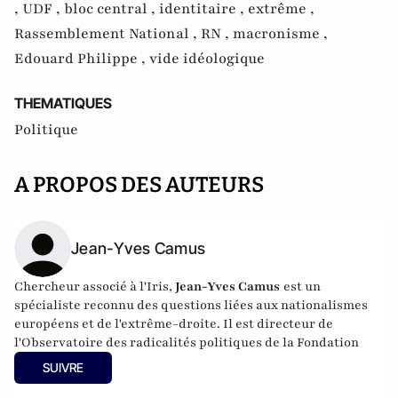
,
UDF ,
bloc central ,
identitaire ,
extrême ,
Rassemblement National ,
RN ,
macronisme ,
Edouard Philippe ,
vide idéologique
THEMATIQUES
Politique
A PROPOS DES AUTEURS
Jean-Yves Camus
Chercheur associé à l'Iris,
Jean-Yves Camus
est un
spécialiste reconnu des questions liées aux nationalismes
européens et de l'extrême-droite. Il est directeur de
l'Observatoire des radicalités politiques de la Fondation
Jean-Jaurès
et senior fellow au Centre for the Analysis of
SUIVRE
the Radical Right (CARR)