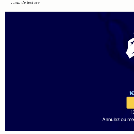
1 min de lecture
1€
1
Annulez ou me