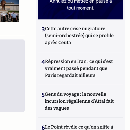
Annulez ou mettez en pause à
tout moment.
3
Cette autre crise migratoire
(semi-orchestrée) qui se profile
après Ceuta
4
Répression en Iran : ce qui s'est
vraiment passé pendant que
Paris regardait ailleurs
5
Gens du voyage : la nouvelle
incursion régalienne d'Attal fait
des vagues
6
Le Point révèle ce qu'on sniffe à