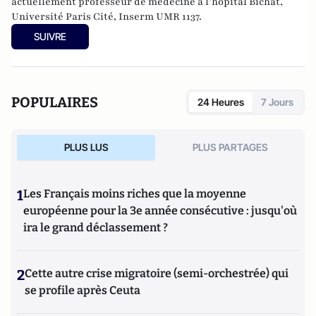
actuellement professeur de médecine à l’hôpital Bichat,
Université Paris Cité, Inserm UMR 1137.
SUIVRE
POPULAIRES
24 Heures
7 Jours
PLUS LUS
PLUS PARTAGES
1
Les Français moins riches que la moyenne
européenne pour la 3e année consécutive : jusqu'où
ira le grand déclassement ?
2
Cette autre crise migratoire (semi-orchestrée) qui
se profile après Ceuta