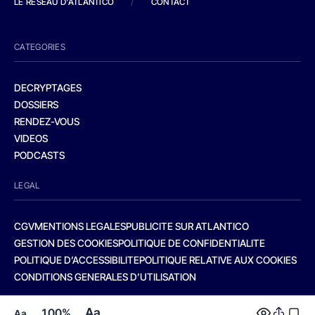
LE RESEAU D'ATLANTICO
/
CONTACT
CATEGORIES
DECRYPTAGES
DOSSIERS
RENDEZ-VOUS
VIDEOS
PODCASTS
LEGAL
CGV
MENTIONS LEGALES
PUBLICITE SUR ATLANTICO
GESTION DES COOKIES
POLITIQUE DE CONFIDENTIALITE
POLITIQUE D’ACCESSIBILITE
POLITIQUE RELATIVE AUX COOKIES
CONDITIONS GENERALES D’UTILISATION
Aa
100%
Aa