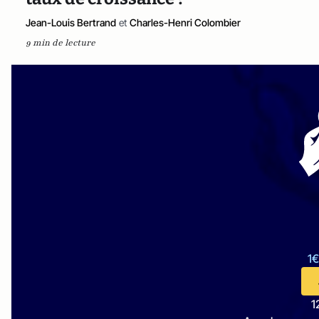
Jean-Louis Bertrand
et
Charles-Henri Colombier
9 min de lecture
1€
1