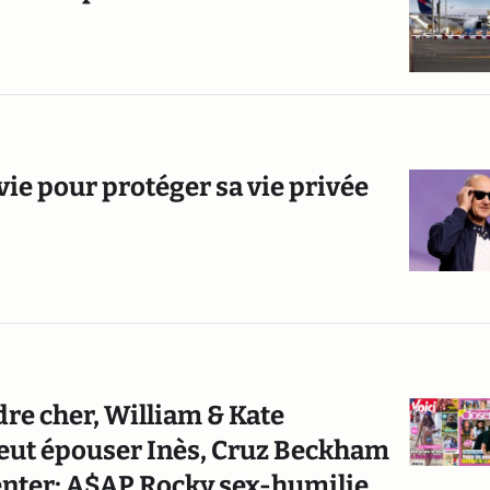
vie pour protéger sa vie privée
dre cher, William & Kate
 veut épouser Inès, Cruz Beckham
denter; A$AP Rocky sex-humilie