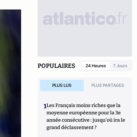
POPULAIRES
24 Heures
7 Jours
PLUS LUS
PLUS PARTAGES
1
Les Français moins riches que la
moyenne européenne pour la 3e
année consécutive : jusqu'où ira le
grand déclassement ?