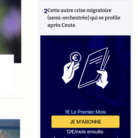
2
Cette autre crise migratoire
(semi-orchestrée) qui se profile
après Ceuta
1€ Le Premier Mois
JE M'ABONNE
12€/mois ensuite.