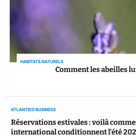
HABITATS NATURELS
Comment les abeilles lut
ATLANTICO BUSINESS
Réservations estivales : voilà commen
international conditionnent l'été 20