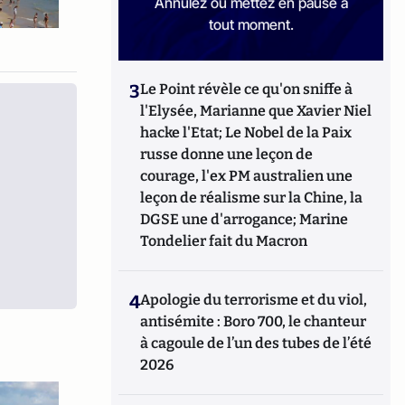
Annulez ou mettez en pause à
tout moment.
3
Le Point révèle ce qu'on sniffe à
l'Elysée, Marianne que Xavier Niel
hacke l'Etat; Le Nobel de la Paix
russe donne une leçon de
courage, l'ex PM australien une
leçon de réalisme sur la Chine, la
DGSE une d'arrogance; Marine
Tondelier fait du Macron
4
Apologie du terrorisme et du viol,
antisémite : Boro 700, le chanteur
à cagoule de l’un des tubes de l’été
2026