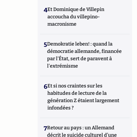
4
Et Dominique de Villepin
accoucha du villepino-
macronisme
5
Demokratie leben! : quand la
démocratie allemande, financée
par l'État, sert de paravent à
l'extrémisme
6
Et si nos craintes sur les
habitudes de lecture de la
génération Z étaient largement
infondées ?
7
Retour au pays : un Allemand
décrit le suicide culturel d’une