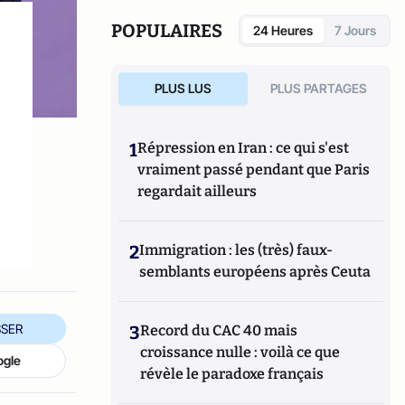
POPULAIRES
24 Heures
7 Jours
PLUS LUS
PLUS PARTAGES
1
Répression en Iran : ce qui s'est
vraiment passé pendant que Paris
regardait ailleurs
2
Immigration : les (très) faux-
semblants européens après Ceuta
SER
3
Record du CAC 40 mais
croissance nulle : voilà ce que
ogle
révèle le paradoxe français