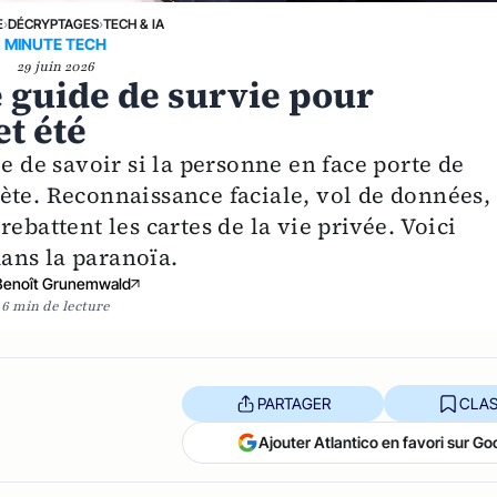
E
›
DÉCRYPTAGES
›
TECH & IA
MINUTE TECH
29 juin 2026
e guide de survie pour
et été
e de savoir si la personne en face porte de
ète. Reconnaissance faciale, vol de données,
ebattent les cartes de la vie privée. Voici
ans la paranoïa.
Benoît Grunemwald
6 min de lecture
PARTAGER
CLAS
Ajouter Atlantico en favori sur Go