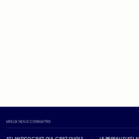
MIEUX NOUS CONNAITRE
ATLANTICO C'EST QUI, C'EST QUOI ?
/
LE RESEAU D'ATL