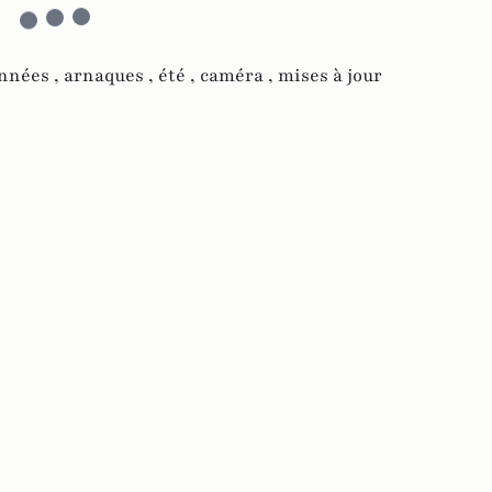
nnées ,
arnaques ,
été ,
caméra ,
mises à jour