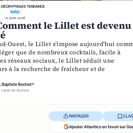
E
›
DÉCRYPTAGES
›
TENDANCE
MAG
11 juin 2026
 Comment le Lillet est devenu
té
ud-Ouest, le Lillet s'impose aujourd'hui com
s léger que de nombreux cocktails, facile à
es réseaux sociaux, le Lillet séduit une
s à la recherche de fraîcheur et de
Baptiste Bochet
7 min de lecture
PARTAGER
CLAS
Ajouter Atlantico en favori sur Go