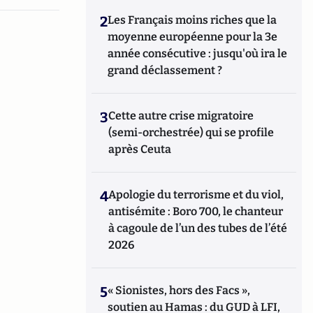
2
Les Français moins riches que la
moyenne européenne pour la 3e
année consécutive : jusqu'où ira le
grand déclassement ?
3
Cette autre crise migratoire
(semi-orchestrée) qui se profile
après Ceuta
4
Apologie du terrorisme et du viol,
antisémite : Boro 700, le chanteur
à cagoule de l’un des tubes de l’été
2026
5
« Sionistes, hors des Facs »,
soutien au Hamas : du GUD à LFI,