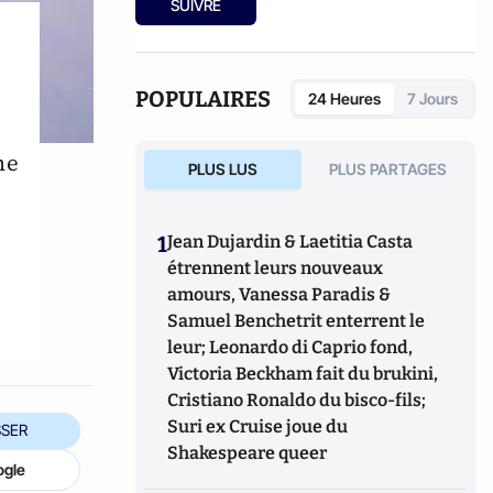
SUIVRE
HuffPost, Cocktail Molotov et bien sûr
le blog de Colada.
POPULAIRES
24 Heures
7 Jours
me
PLUS LUS
PLUS PARTAGES
1
Jean Dujardin & Laetitia Casta
étrennent leurs nouveaux
amours, Vanessa Paradis &
Samuel Benchetrit enterrent le
leur; Leonardo di Caprio fond,
Victoria Beckham fait du brukini,
Cristiano Ronaldo du bisco-fils;
Suri ex Cruise joue du
SER
Shakespeare queer
ogle