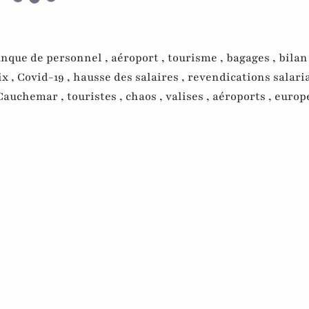
nque de personnel ,
aéroport ,
tourisme ,
bagages ,
bilan
ix ,
Covid-19 ,
hausse des salaires ,
revendications salaria
Cauchemar ,
touristes ,
chaos ,
valises ,
aéroports ,
europ