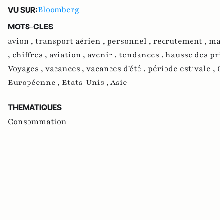
Bloomberg
VU SUR:
MOTS-CLES
avion ,
transport aérien ,
personnel ,
recrutement ,
ma
,
chiffres ,
aviation ,
avenir ,
tendances ,
hausse des pr
Voyages ,
vacances ,
vacances d'été ,
période estivale ,
Européenne ,
Etats-Unis ,
Asie
THEMATIQUES
Consommation