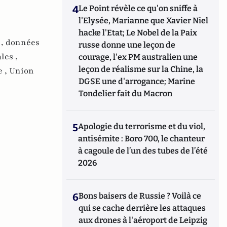
4
Le Point révèle ce qu'on sniffe à
l'Elysée, Marianne que Xavier Niel
hacke l'Etat; Le Nobel de la Paix
 ,
données
russe donne une leçon de
les ,
courage, l'ex PM australien une
leçon de réalisme sur la Chine, la
e ,
Union
DGSE une d'arrogance; Marine
Tondelier fait du Macron
5
Apologie du terrorisme et du viol,
antisémite : Boro 700, le chanteur
à cagoule de l’un des tubes de l’été
2026
6
Bons baisers de Russie ? Voilà ce
qui se cache derrière les attaques
aux drones à l'aéroport de Leipzig