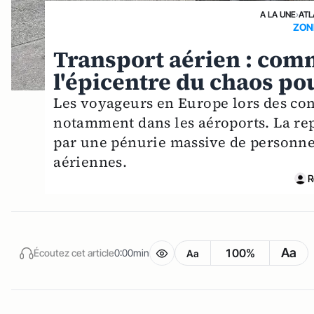
A LA UNE
›
ATL
ZON
Transport aérien : com
l'épicentre du chaos po
Les voyageurs en Europe lors des con
notamment dans les aéroports. La rep
par une pénurie massive de personnel
aériennes.
R
Aa
100%
Écoutez cet article
0:00min
Aa