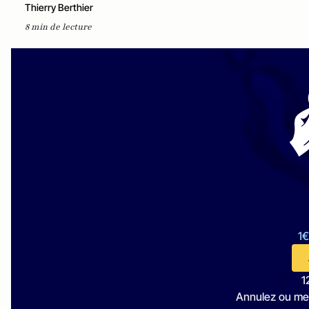
Thierry Berthier
8 min de lecture
1€
1
Annulez ou me