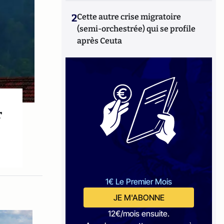
2
Cette autre crise migratoire
(semi-orchestrée) qui se profile
après Ceuta
r
1€ Le Premier Mois
JE M'ABONNE
12€/mois ensuite.