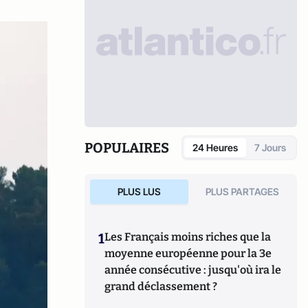
POPULAIRES
24 Heures
7 Jours
PLUS LUS
PLUS PARTAGES
1
Les Français moins riches que la
moyenne européenne pour la 3e
année consécutive : jusqu'où ira le
grand déclassement ?