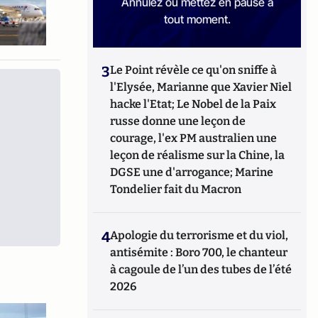
Annulez ou mettez en pause à
tout moment.
3
Le Point révèle ce qu'on sniffe à
l'Elysée, Marianne que Xavier Niel
hacke l'Etat; Le Nobel de la Paix
russe donne une leçon de
courage, l'ex PM australien une
leçon de réalisme sur la Chine, la
DGSE une d'arrogance; Marine
Tondelier fait du Macron
4
Apologie du terrorisme et du viol,
antisémite : Boro 700, le chanteur
à cagoule de l’un des tubes de l’été
2026