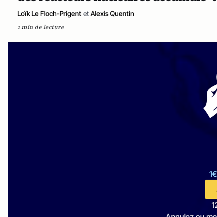
Loïk Le Floch-Prigent
et
Alexis Quentin
1 min de lecture
1€
1
Annulez ou me