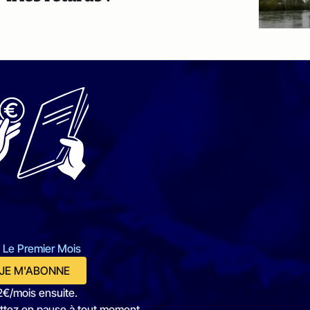
 Le Premier Mois
JE M'ABONNE
2€/mois ensuite.
ttez en pause à tout moment.