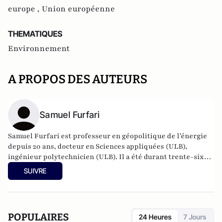
europe ,
Union européenne
THEMATIQUES
Environnement
A PROPOS DES AUTEURS
Samuel Furfari
Samuel Furfari est professeur en géopolitique de l’énergie
depuis 20 ans, docteur en Sciences appliquées (ULB),
ingénieur polytechnicien (ULB). Il a été durant trente-six
ans haut fonctionnaire à la Direction générale de l'énergie
SUIVRE
de la Commission européenne. Auteur de 18 livres.
POPULAIRES
24 Heures
7 Jours