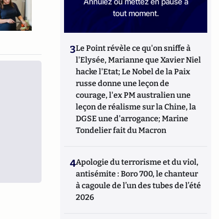
Annulez ou mettez en pause à
tout moment.
3
Le Point révèle ce qu'on sniffe à
l'Elysée, Marianne que Xavier Niel
hacke l'Etat; Le Nobel de la Paix
russe donne une leçon de
courage, l'ex PM australien une
leçon de réalisme sur la Chine, la
DGSE une d'arrogance; Marine
Tondelier fait du Macron
4
Apologie du terrorisme et du viol,
antisémite : Boro 700, le chanteur
à cagoule de l’un des tubes de l’été
2026