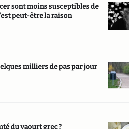
cer sont moins susceptibles de
est peut-être la raison
lques milliers de pas par jour
nté du yaourt grec ?