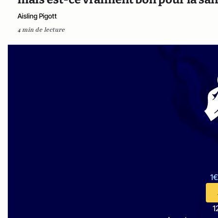
Aisling Pigott
4 min de lecture
1€
1