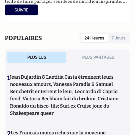
tente de faire partager ses idées de nutrition inspirante.
Elle est par ailleurs l'auteur du blog "
MiamMiam
".
SUIVRE
POPULAIRES
24 Heures
7 Jours
PLUS LUS
PLUS PARTAGES
1
Jean Dujardin & Laetitia Casta étrennent leurs
nouveaux amours, Vanessa Paradis & Samuel
Benchetrit enterrent le leur; Leonardo di Caprio
fond, Victoria Beckham fait du brukini, Cristiano
Ronaldo du bisco-fils; Suri ex Cruise joue du
Shakespeare queer
2
Les Français moins riches que la moyenne