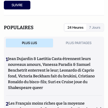
économie : pas de sujet tabou pour les économistes
(parus
SUIVRE
chez Pearson). Son site :
econoclaste.net
POPULAIRES
24 Heures
7 Jours
PLUS LUS
PLUS PARTAGES
1
Jean Dujardin & Laetitia Casta étrennent leurs
nouveaux amours, Vanessa Paradis & Samuel
Benchetrit enterrent le leur; Leonardo di Caprio
fond, Victoria Beckham fait du brukini, Cristiano
Ronaldo du bisco-fils; Suri ex Cruise joue du
Shakespeare queer
2
Les Français moins riches que la moyenne