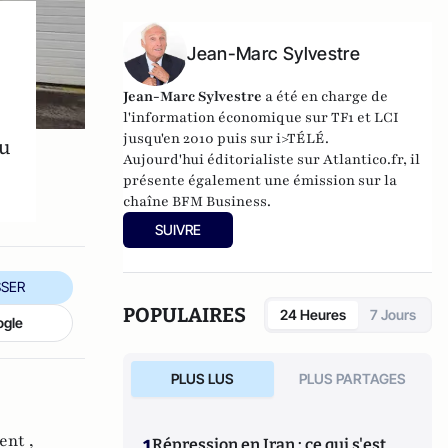
Jean-Marc Sylvestre
Jean-Marc Sylvestre
a été en charge de
l'information économique sur TF1 et LCI
jusqu'en 2010 puis sur i>TÉLÉ.
au
Aujourd'hui éditorialiste sur Atlantico.fr, il
présente également une émission sur la
chaîne BFM Business.
SUIVRE
SER
POPULAIRES
24 Heures
7 Jours
ogle
PLUS LUS
PLUS PARTAGES
nt ,
1
Répression en Iran : ce qui s'est