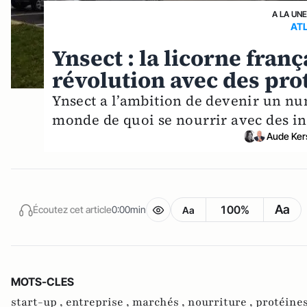
A LA UN
AT
Ynsect : la licorne fran
révolution avec des prot
Ynsect a l’ambition de devenir un nu
monde de quoi se nourrir avec des ins
Aude Ker
Aa
100%
Écoutez cet article
0:00min
Aa
MOTS-CLES
start-up ,
entreprise ,
marchés ,
nourriture ,
protéines