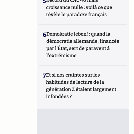
5
Record du CAC 40 mais
croissance nulle : voilà ce que
révèle le paradoxe français
6
Demokratie leben! : quand la
démocratie allemande, financée
par l'État, sert de paravent à
l'extrémisme
7
Et si nos craintes sur les
habitudes de lecture de la
génération Z étaient largement
infondées ?