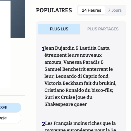
POPULAIRES
24 Heures
7 Jours
PLUS LUS
PLUS PARTAGES
1
Jean Dujardin & Laetitia Casta
étrennent leurs nouveaux
amours, Vanessa Paradis &
Samuel Benchetrit enterrent le
leur; Leonardo di Caprio fond,
Victoria Beckham fait du brukini,
Cristiano Ronaldo du bisco-fils;
Suri ex Cruise joue du
Shakespeare queer
SER
ogle
2
Les Français moins riches que la
moyenne européenne pour la 3e