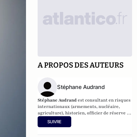
A PROPOS DES AUTEURS
Stéphane Audrand
Stéphane Audrand
est consultant en risques
internationaux (armements, nucléaire,
agriculture), historien, officier de réserve et
chercheur associé à l'Ifri.
SUIVRE