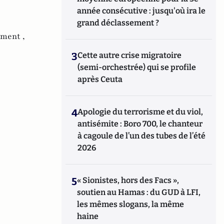
année consécutive : jusqu'où ira le
grand déclassement ?
ement ,
3
Cette autre crise migratoire
(semi-orchestrée) qui se profile
après Ceuta
4
Apologie du terrorisme et du viol,
antisémite : Boro 700, le chanteur
à cagoule de l’un des tubes de l’été
2026
5
« Sionistes, hors des Facs »,
soutien au Hamas : du GUD à LFI,
les mêmes slogans, la même
haine