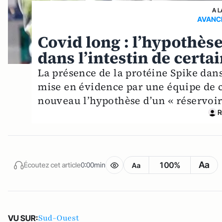
A L
AVANC
Covid long : l’hypothèse
dans l’intestin de certa
La présence de la protéine Spike dans
mise en évidence par une équipe de 
nouveau l’hypothèse d’un « réservoir 
R
Aa
100%
Écoutez cet article
0:00min
Aa
Sud-Ouest
VU SUR: