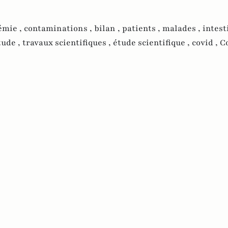
émie ,
contaminations ,
bilan ,
patients ,
malades ,
intest
tude ,
travaux scientifiques ,
étude scientifique ,
covid ,
Co