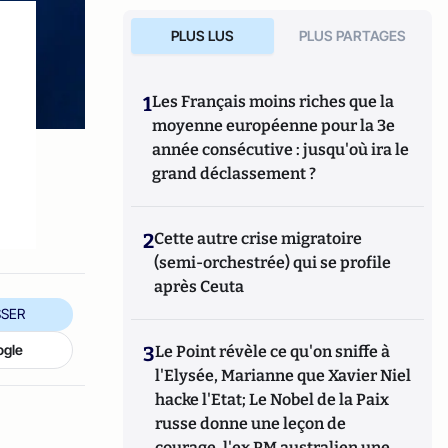
PLUS LUS
PLUS PARTAGES
1
Les Français moins riches que la
moyenne européenne pour la 3e
,
année consécutive : jusqu'où ira le
grand déclassement ?
2
Cette autre crise migratoire
(semi-orchestrée) qui se profile
après Ceuta
SER
ogle
3
Le Point révèle ce qu'on sniffe à
l'Elysée, Marianne que Xavier Niel
hacke l'Etat; Le Nobel de la Paix
russe donne une leçon de
courage, l'ex PM australien une