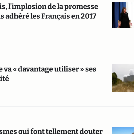
is, l’implosion de la promesse
s adhéré les Français en 2017
e va « davantage utiliser » ses
ité
smes qui font tellement douter