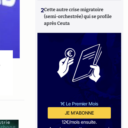
2
Cette autre crise migratoire
(semi-orchestrée) qui se profile
après Ceuta
e
1€ Le Premier Mois
JE M'ABONNE
12€/mois ensuite.