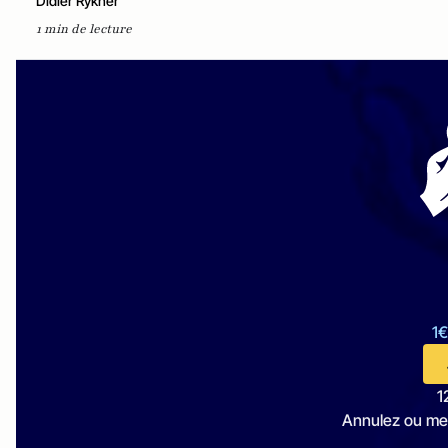
Didier Rykner
1 min de lecture
1€
1
Annulez ou me