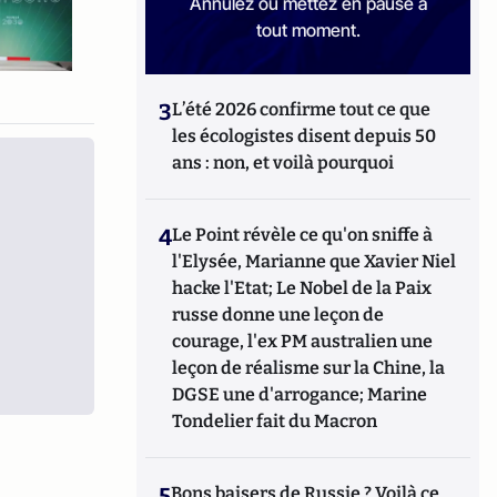
Annulez ou mettez en pause à
tout moment.
3
L’été 2026 confirme tout ce que
les écologistes disent depuis 50
ans : non, et voilà pourquoi
4
Le Point révèle ce qu'on sniffe à
l'Elysée, Marianne que Xavier Niel
hacke l'Etat; Le Nobel de la Paix
russe donne une leçon de
courage, l'ex PM australien une
leçon de réalisme sur la Chine, la
DGSE une d'arrogance; Marine
Tondelier fait du Macron
5
Bons baisers de Russie ? Voilà ce