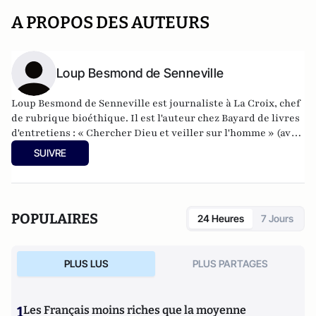
A PROPOS DES AUTEURS
Loup Besmond de Senneville
Loup Besmond de Senneville est journaliste à La Croix, chef
de rubrique bioéthique. Il est l'auteur chez Bayard de livres
d'entretiens : « Chercher Dieu et veiller sur l'homme » (avec
X. Lacroix) et « Protestants-Catholiques. Ce qui nous sépare
SUIVRE
encore » (avec M. Kubler et F. Clavairoly).
POPULAIRES
24 Heures
7 Jours
PLUS LUS
PLUS PARTAGES
1
Les Français moins riches que la moyenne