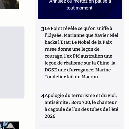
Annulez ou mettez en pause à
tout moment.
3
Le Point révèle ce qu'on sniffe à
l'Elysée, Marianne que Xavier Niel
hacke l'Etat; Le Nobel de la Paix
russe donne une leçon de
courage, l'ex PM australien une
leçon de réalisme sur la Chine, la
DGSE une d'arrogance; Marine
Tondelier fait du Macron
4
Apologie du terrorisme et du viol,
antisémite : Boro 700, le chanteur
à cagoule de l’un des tubes de l’été
2026