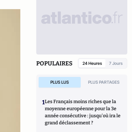
POPULAIRES
24 Heures
7 Jours
PLUS LUS
PLUS PARTAGES
1
Les Français moins riches que la
moyenne européenne pour la 3e
année consécutive : jusqu'où ira le
grand déclassement ?