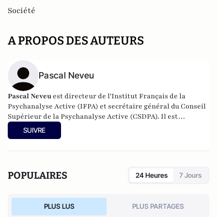
Société
A PROPOS DES AUTEURS
Pascal Neveu
Pascal Neveu
est directeur de l'Institut Français de la
Psychanalyse Active (IFPA) et secrétaire général du
Conseil
Supérieur de la Psychanalyse Active
(CSDPA). Il est
responsable national de la cellule de soutien psychologique
SUIVRE
au sein de l’
Œuvre des Pupilles Orphelins des Sapeurs-
Pompiers de France
(ODP).
POPULAIRES
24 Heures
7 Jours
PLUS LUS
PLUS PARTAGES