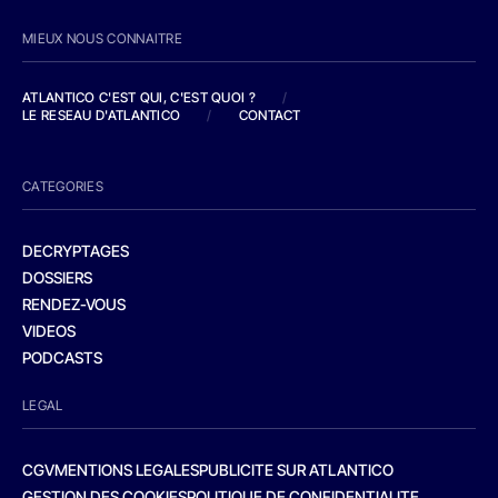
MIEUX NOUS CONNAITRE
ATLANTICO C'EST QUI, C'EST QUOI ?
/
LE RESEAU D'ATLANTICO
/
CONTACT
CATEGORIES
DECRYPTAGES
DOSSIERS
RENDEZ-VOUS
VIDEOS
PODCASTS
LEGAL
CGV
MENTIONS LEGALES
PUBLICITE SUR ATLANTICO
GESTION DES COOKIES
POLITIQUE DE CONFIDENTIALITE