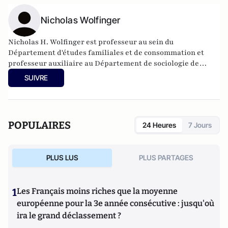
Nicholas Wolfinger
Nicholas H. Wolfinger est professeur au sein du
Département d'études familiales et de consommation et
professeur auxiliaire au Département de sociologie de
l’Université de l'Utah.
SUIVRE
POPULAIRES
24 Heures
7 Jours
PLUS LUS
PLUS PARTAGES
1
Les Français moins riches que la moyenne
européenne pour la 3e année consécutive : jusqu'où
ira le grand déclassement ?