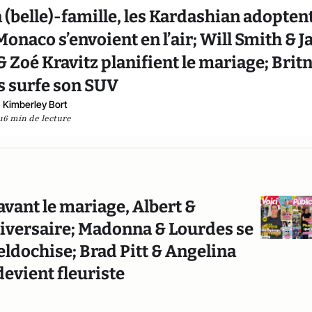
 (belle)-famille, les Kardashian adopten
Monaco s’envoient en l’air; Will Smith & J
 & Zoé Kravitz planifient le mariage; Brit
s surfe son SUV
Kimberley Bort
16 min de lecture
avant le mariage, Albert &
niversaire; Madonna & Lourdes se
ldochise; Brad Pitt & Angelina
devient fleuriste