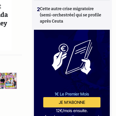
t
2
Cette autre crise migratoire
ada
(semi-orchestrée) qui se profile
après Ceuta
ney
1€ Le Premier Mois
JE M'ABONNE
12€/mois ensuite.