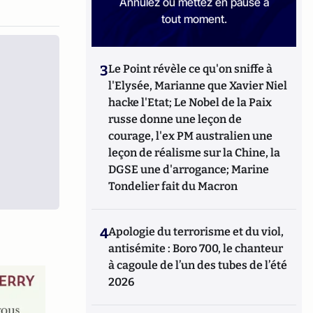
Annulez ou mettez en pause à
tout moment.
3
Le Point révèle ce qu'on sniffe à
l'Elysée, Marianne que Xavier Niel
hacke l'Etat; Le Nobel de la Paix
russe donne une leçon de
courage, l'ex PM australien une
leçon de réalisme sur la Chine, la
DGSE une d'arrogance; Marine
Tondelier fait du Macron
4
Apologie du terrorisme et du viol,
antisémite : Boro 700, le chanteur
à cagoule de l’un des tubes de l’été
2026