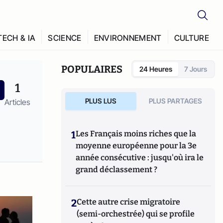
TECH & IA
SCIENCE
ENVIRONNEMENT
CULTURE
POPULAIRES
24 Heures
7 Jours
1
PLUS LUS
PLUS PARTAGES
Articles
1
Les Français moins riches que la
moyenne européenne pour la 3e
année consécutive : jusqu'où ira le
grand déclassement ?
2
Cette autre crise migratoire
(semi-orchestrée) qui se profile