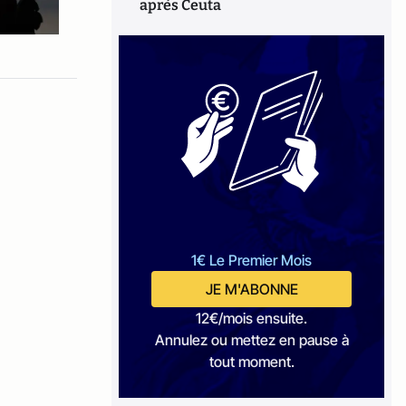
après Ceuta
1€ Le Premier Mois
JE M'ABONNE
12€/mois ensuite.
Annulez ou mettez en pause à
tout moment.