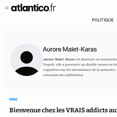
POLITIQUE
Aurore Malet-Karas
Aurore Malet-Karas
est docteure en neuroscienc
l'esprit, elle a poursuivi un double cursus en 
Cognitives sur les mécanismes de la mémoire, de
extension des addictions).
MAG
Bienvenue chez les VRAIS addicts aux