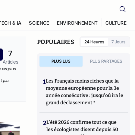
TECH & IA
SCIENCE
ENVIRONNEMENT
CULTURE
POPULAIRES
24 Heures
7 Jours
7
PLUS LUS
PLUS PARTAGES
Articles
e corps et
t par
1
Les Français moins riches que la
moyenne européenne pour la 3e
année consécutive : jusqu'où ira le
grand déclassement ?
2
L’été 2026 confirme tout ce que
les écologistes disent depuis 50