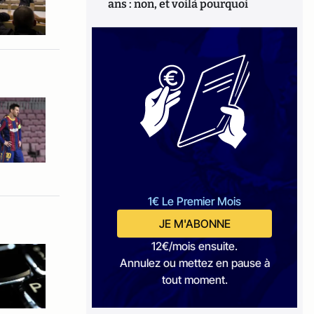
ans : non, et voilà pourquoi
1€ Le Premier Mois
JE M'ABONNE
12€/mois ensuite.
Annulez ou mettez en pause à
tout moment.