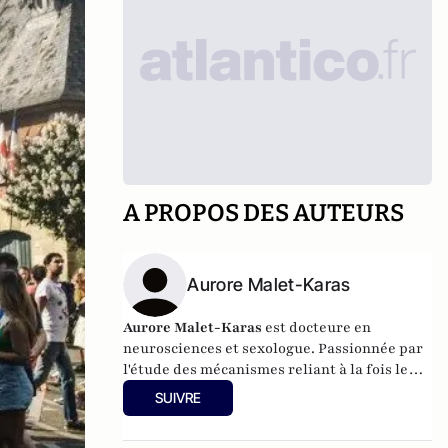
A PROPOS DES AUTEURS
Aurore Malet-Karas
Aurore Malet-Karas
est docteure en
neurosciences et sexologue. Passionnée par
l'étude des mécanismes reliant à la fois le
corps et l'esprit, elle a poursuivi un double
SUIVRE
cursus en biologie et en psychologie, qui ont
abouti à des recherches en Neurosciences