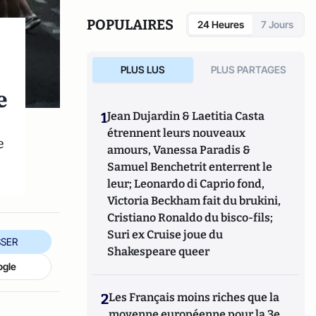
Cognitives sur les mécanismes de la
mémoire, des émotions (et en particulier
POPULAIRES
24 Heures
7 Jours
sexuelles), du plaisir et de la récompense (et
par extension des addictions).
PLUS LUS
PLUS PARTAGES
e
1
Jean Dujardin & Laetitia Casta
étrennent leurs nouveaux
e
amours, Vanessa Paradis &
Samuel Benchetrit enterrent le
leur; Leonardo di Caprio fond,
Victoria Beckham fait du brukini,
Cristiano Ronaldo du bisco-fils;
Suri ex Cruise joue du
SER
Shakespeare queer
ogle
2
Les Français moins riches que la
moyenne européenne pour la 3e