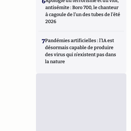
6
Apologie du terrorisme et du viol,
antisémite : Boro 700, le chanteur
à cagoule de l’un des tubes de l’été
2026
7
Pandémies artificielles : l’IA est
désormais capable de produire
des virus qui n’existent pas dans
la nature