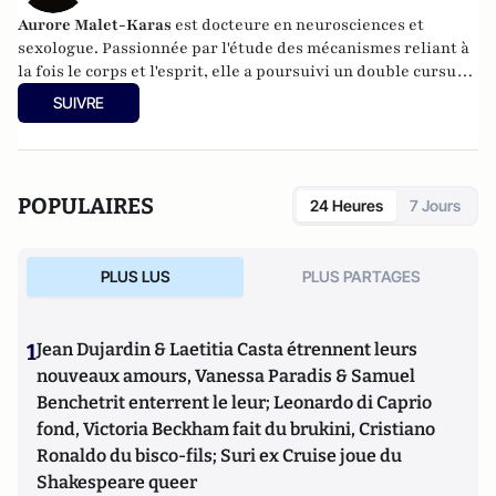
Aurore Malet-Karas
est docteure en neurosciences et
sexologue. Passionnée par l'étude des mécanismes reliant à
la fois le corps et l'esprit, elle a poursuivi un double cursus
en biologie et en psychologie, qui ont abouti à des
SUIVRE
recherches en Neurosciences Cognitives sur les mécanismes
de la mémoire, des émotions (et en particulier sexuelles), du
plaisir et de la récompense (et par extension des addictions).
POPULAIRES
24 Heures
7 Jours
PLUS LUS
PLUS PARTAGES
1
Jean Dujardin & Laetitia Casta étrennent leurs
nouveaux amours, Vanessa Paradis & Samuel
Benchetrit enterrent le leur; Leonardo di Caprio
fond, Victoria Beckham fait du brukini, Cristiano
Ronaldo du bisco-fils; Suri ex Cruise joue du
Shakespeare queer