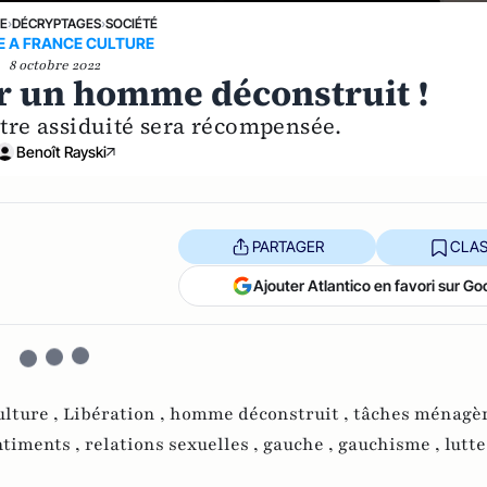
NE
›
DÉCRYPTAGES
›
SOCIÉTÉ
E A FRANCE CULTURE
8 octobre 2022
r un homme déconstruit !
tre assiduité sera récompensée.
Benoît Rayski
PARTAGER
CLAS
Ajouter Atlantico en favori sur Go
lture ,
Libération ,
homme déconstruit ,
tâches ménagèr
ntiments ,
relations sexuelles ,
gauche ,
gauchisme ,
lutte