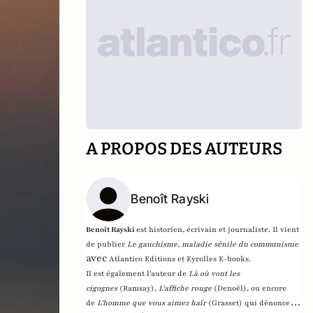
A PROPOS DES AUTEURS
Benoît Rayski
Benoît Rayski
est historien, écrivain et journaliste. Il vient
de publier
Le gauchisme, maladie sénile du communisme
avec
Atlantico Editions et Eyrolles E-books.
Il est également l'auteur de
Là où vont les
cigognes
(Ramsay),
L'affiche rouge
(Denoël), ou encore
de
L'homme que vous aimez haïr
(Grasset)
qui dénonce l'