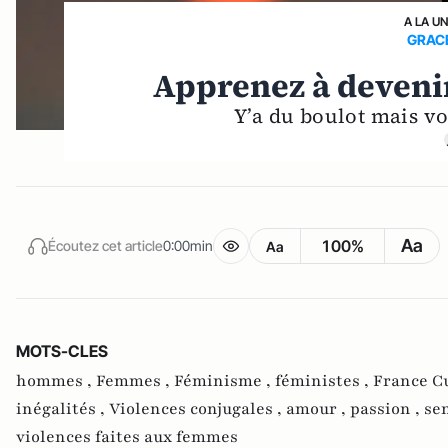
A LA U
GRAC
Apprenez à deveni
Y’a du boulot mais vo
Aa
100%
Écoutez cet article
0:00min
Aa
MOTS-CLES
hommes ,
Femmes ,
Féminisme ,
féministes ,
France Cu
inégalités ,
Violences conjugales ,
amour ,
passion ,
se
violences faites aux femmes