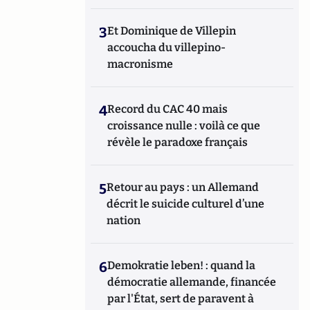
3
Et Dominique de Villepin
accoucha du villepino-
macronisme
4
Record du CAC 40 mais
croissance nulle : voilà ce que
révèle le paradoxe français
5
Retour au pays : un Allemand
décrit le suicide culturel d’une
nation
6
Demokratie leben! : quand la
démocratie allemande, financée
par l'État, sert de paravent à