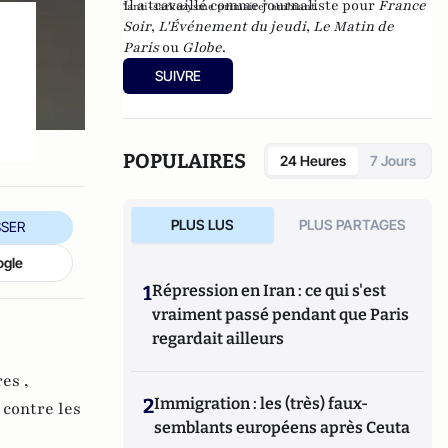
Il a travaillé comme journaliste pour
France
"anti-sarkozysme primaire" ambiant.
Soir
,
L'Événement du jeudi
,
Le Matin de
Paris
ou
Globe
.
SUIVRE
POPULAIRES
24 Heures
7 Jours
PLUS LUS
PLUS PARTAGES
SER
ogle
1
Répression en Iran : ce qui s'est
vraiment passé pendant que Paris
regardait ailleurs
es ,
2
Immigration : les (très) faux-
 contre les
semblants européens après Ceuta