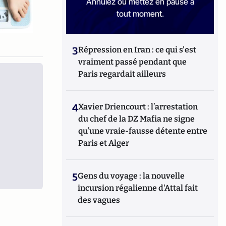
Annulez ou mettez en pause à
tout moment.
3
Répression en Iran : ce qui s'est
vraiment passé pendant que
Paris regardait ailleurs
4
Xavier Driencourt : l’arrestation
du chef de la DZ Mafia ne signe
qu’une vraie-fausse détente entre
Paris et Alger
5
Gens du voyage : la nouvelle
incursion régalienne d'Attal fait
des vagues