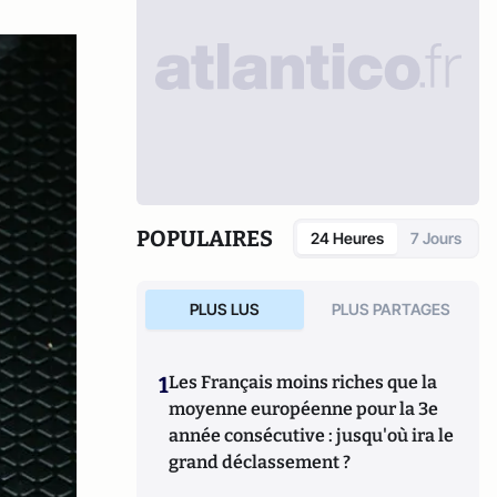
POPULAIRES
24 Heures
7 Jours
PLUS LUS
PLUS PARTAGES
1
Les Français moins riches que la
moyenne européenne pour la 3e
année consécutive : jusqu'où ira le
grand déclassement ?