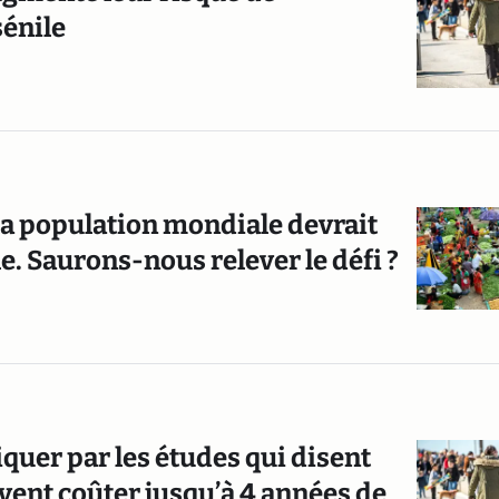
énile
la population mondiale devrait
le. Saurons-nous relever le défi ?
iquer par les études qui disent
uvent coûter jusqu’à 4 années de