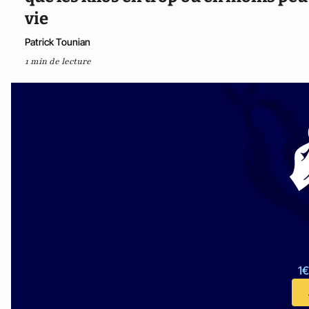
vie
Patrick Tounian
1 min de lecture
1€