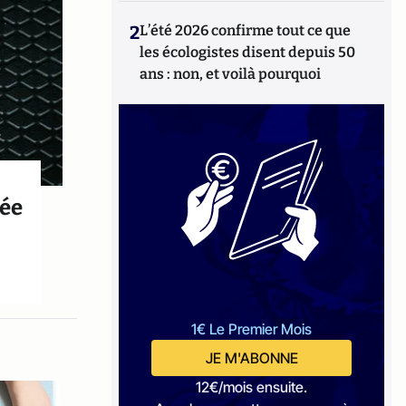
2
L’été 2026 confirme tout ce que
les écologistes disent depuis 50
ans : non, et voilà pourquoi
née
1€ Le Premier Mois
JE M'ABONNE
12€/mois ensuite.