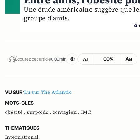
Entre amis, l’obésité po
Une étude américaine suggère que le 
groupe d’amis.
Aa
100%
Écoutez cet article
0:00min
Aa
Lu sur The Atlantic
VU SUR:
MOTS-CLES
obésité ,
surpoids ,
contagion ,
IMC
THEMATIQUES
International