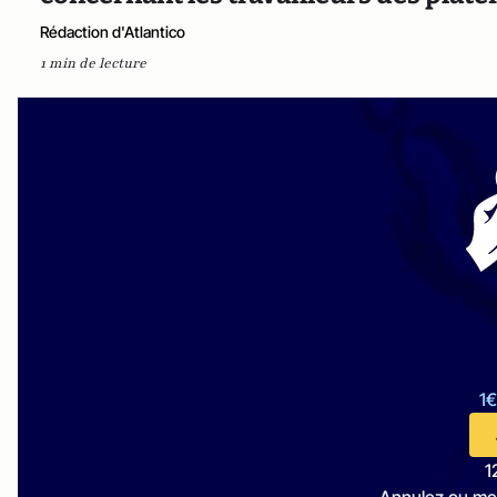
Rédaction d'Atlantico
1 min de lecture
1€
1
Annulez ou me