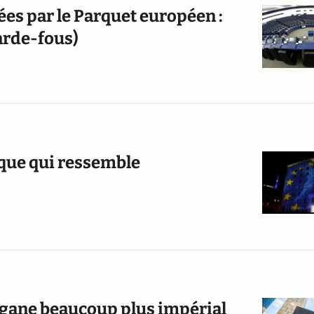
iées par le Parquet européen :
garde-fous)
ique qui ressemble
organe beaucoup plus impérial