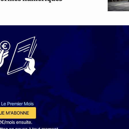
 Le Premier Mois
JE M'ABONNE
2€/mois ensuite.
ttez en pause à tout moment.