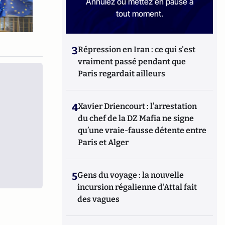
Annulez ou mettez en pause à
tout moment.
3
Répression en Iran : ce qui s'est
vraiment passé pendant que
Paris regardait ailleurs
4
Xavier Driencourt : l’arrestation
du chef de la DZ Mafia ne signe
qu’une vraie-fausse détente entre
Paris et Alger
5
Gens du voyage : la nouvelle
incursion régalienne d'Attal fait
des vagues