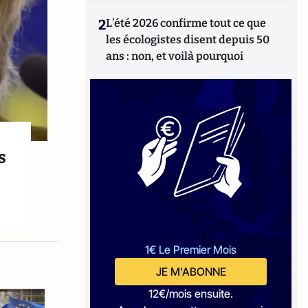
2
L’été 2026 confirme tout ce que
les écologistes disent depuis 50
ans : non, et voilà pourquoi
s
1€ Le Premier Mois
JE M'ABONNE
12€/mois ensuite.