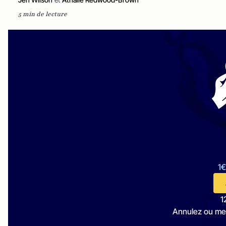
5 min de lecture
1€
1
Annulez ou me