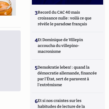
3
Record du CAC 40 mais
croissance nulle : voilà ce que
révèle le paradoxe français
4
Et Dominique de Villepin
accoucha du villepino-
macronisme
5
Demokratie leben! : quand la
démocratie allemande, financée
par l'État, sert de paravent à
l'extrémisme
6
Et si nos craintes sur les
habitudes de lecture de la