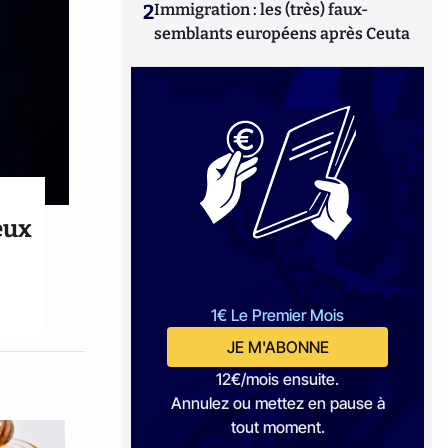
2
Immigration : les (très) faux-
semblants européens après Ceuta
eux
1€ Le Premier Mois
JE M'ABONNE
12€/mois ensuite.
Annulez ou mettez en pause à
tout moment.