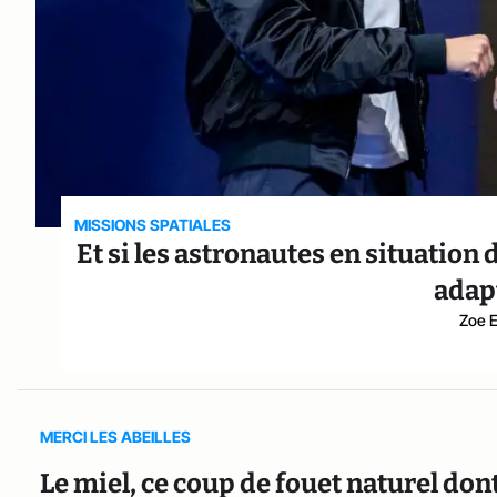
MISSIONS SPATIALES
Et si les astronautes en situatio
adapt
Zoe E
MERCI LES ABEILLES
Le miel, ce coup de fouet naturel do