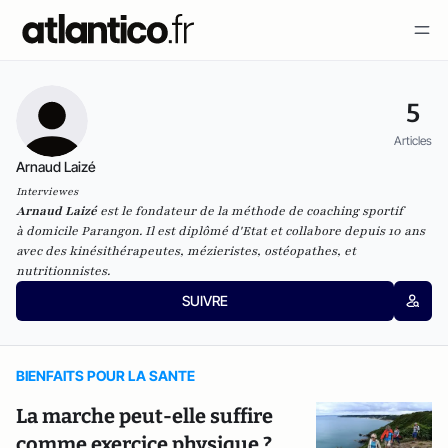
5
Articles
Arnaud Laizé
Interviewes
Arnaud Laizé
est le fondateur de la méthode de coaching sportif
à domicile
Parangon
. Il est diplômé d
'Etat et collabore depuis 10 ans
avec des kinésithérapeutes,
mézieristes, ostéopathes, et
nutritionnistes.
SUIVRE
BIENFAITS POUR LA SANTE
La marche peut-elle suffire
comme exercice physique ?